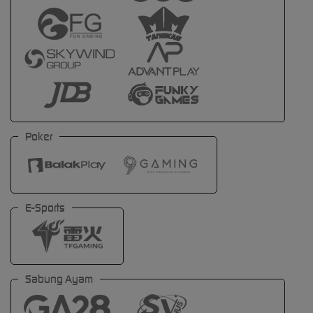
Poker
E-Sports
Sabung Ayam