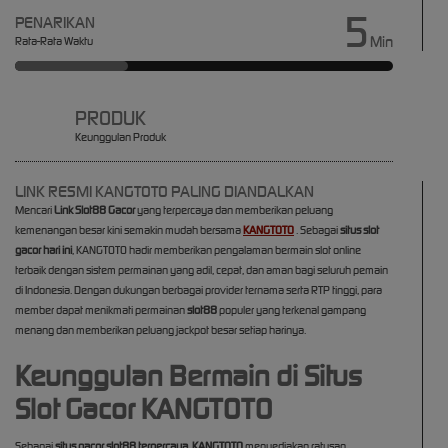
5
PENARIKAN
Min
Rata-Rata Waktu
PRODUK
Keunggulan Produk
LINK RESMI KANGTOTO PALING DIANDALKAN
Mencari
Link Slot88 Gacor
yang terpercaya dan memberikan peluang
kemenangan besar kini semakin mudah bersama
KANGTOTO
. Sebagai
situs slot
gacor hari ini
, KANGTOTO hadir memberikan pengalaman bermain slot online
terbaik dengan sistem permainan yang adil, cepat, dan aman bagi seluruh pemain
di Indonesia. Dengan dukungan berbagai provider ternama serta RTP tinggi, para
member dapat menikmati permainan
slot88
populer yang terkenal gampang
menang dan memberikan peluang jackpot besar setiap harinya.
Keunggulan Bermain di Situs
Slot Gacor KANGTOTO
Sebagai
situs gacor slot88 terpercaya
,
KANGTOTO
menyediakan ratusan