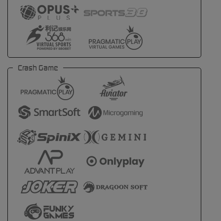
Crash Game