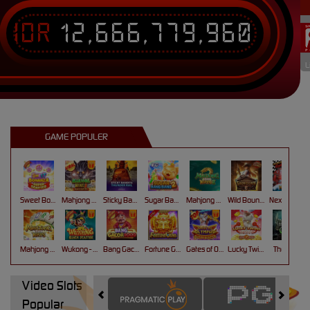
IDR
12,666,779,960
L
GAME POPULER
Sweet Bonanza Super Scatter
Mahjong Wins 3 – Black Scatter
Sticky Bandits Thunder Rail
Sugar Bang Bang 2
Mahjong Ways 2
Wild Bounty Showdown
Nexus Koi Gate
Mahjong Ways
Wukong - Black Scatter
Bang Gacor 1000
Fortune Gems
Gates of Olympus Super Scatter
Lucky Twins Nexus
The Crypt
Video Slots
Popular