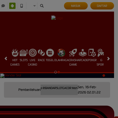
MASUK
DAFTAR
HOT
SLOTS
LIVE
RACE
TOGEL
OLAHRAGA
CRASH
ARCADE
POKER
E-
SABUNG
GAMES
CASINO
GAME
SPORTS
AYAM
Sen, 16-Feb-
ame Telegram Resmi kangtoto @BANDARSLOTGACOR Mohon di simpan di kontak telegram Anda unt
Pemberitahuan
2026 02.01.22