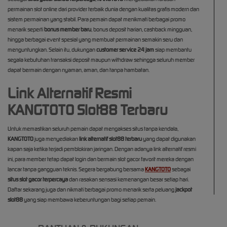
permainan slot online dari provider terbaik dunia dengan kualitas grafis modern dan
sistem permainan yang stabil. Para pemain dapat menikmati berbagai promo
menarik seperti
bonus member baru
, bonus deposit harian, cashback mingguan,
hingga berbagai event spesial yang membuat permainan semakin seru dan
menguntungkan. Selain itu, dukungan
customer service 24 jam
siap membantu
segala kebutuhan transaksi deposit maupun withdraw sehingga seluruh member
dapat bermain dengan nyaman, aman, dan tanpa hambatan.
Link Alternatif Resmi
KANGTOTO Slot88 Terbaru
Untuk memastikan seluruh pemain dapat mengakses situs tanpa kendala,
KANGTOTO
juga menyediakan
link alternatif slot88 terbaru
yang dapat digunakan
kapan saja ketika terjadi pemblokiran jaringan. Dengan adanya link alternatif resmi
ini, para member tetap dapat login dan bermain slot gacor favorit mereka dengan
lancar tanpa gangguan teknis. Segera bergabung bersama
KANGTOTO
sebagai
situs slot gacor terpercaya
dan rasakan sensasi kemenangan besar setiap hari.
Daftar sekarang juga dan nikmati berbagai promo menarik serta peluang
jackpot
slot88
yang siap membawa keberuntungan bagi setiap pemain.